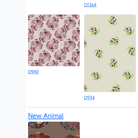
D1364
D940
D934
New Animal