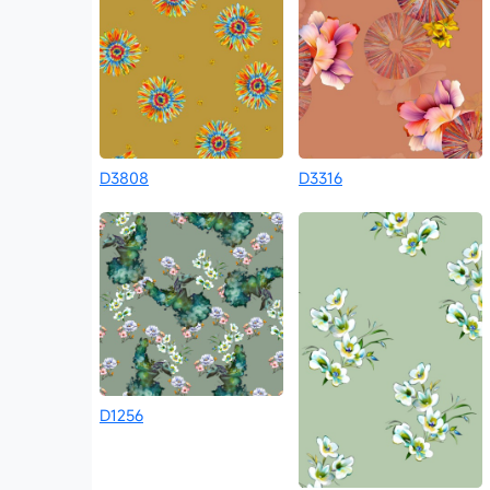
D3808
D3316
D1256