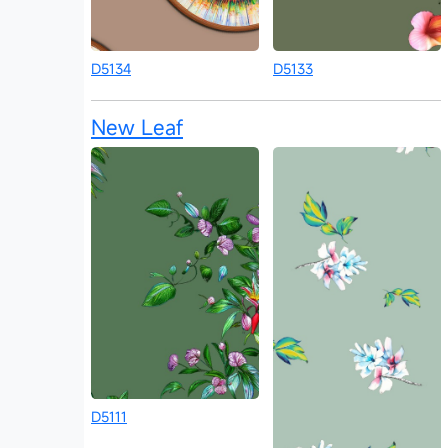
D5134
D5133
New Leaf
D5111