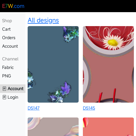
E
7
W
.com
All designs
Shop
Cart
Orders
Account
Channel
Fabric
PNG
Account
Login
D5147
D5145